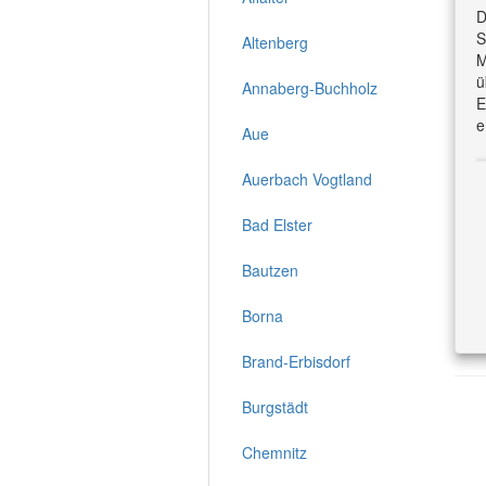
D
S
Altenberg
M
ü
Annaberg-Buchholz
E
e
Aue
Auerbach Vogtland
Bad Elster
Bautzen
Borna
Brand-Erbisdorf
Burgstädt
Chemnitz