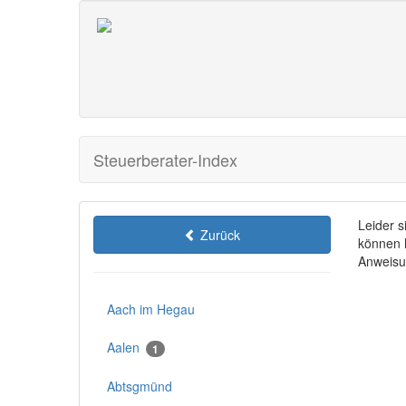
Steuerberater-Index
Leider 
Zurück
können h
Anweisu
Aach im Hegau
Aalen
1
Abtsgmünd