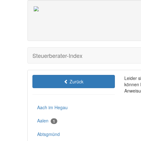
Steuerberater-Index
Leider 
Zurück
können h
Anweisu
Aach im Hegau
Aalen
1
Abtsgmünd