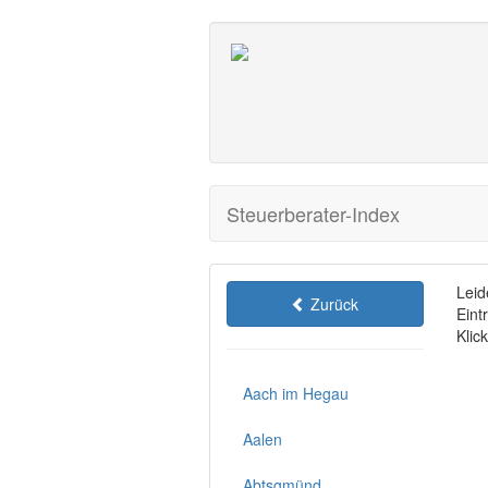
Steuerberater-Index
Leid
Zurück
Eint
Klic
Aach im Hegau
Aalen
Abtsgmünd