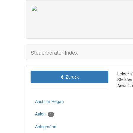
Steuerberater-Index
Leider 
Zurück
Sie könn
Anweisu
Aach im Hegau
Aalen
1
Abtsgmünd