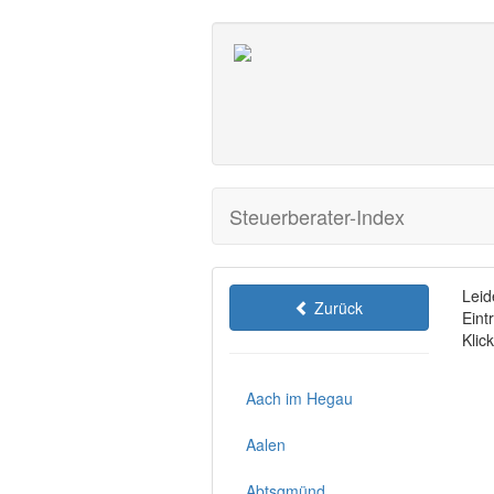
Steuerberater-Index
Leid
Zurück
Eint
Klic
Aach im Hegau
Aalen
Abtsgmünd