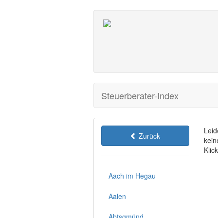
Steuerberater-Index
Leid
Zurück
kein
Klic
Aach im Hegau
Aalen
Abtsgmünd